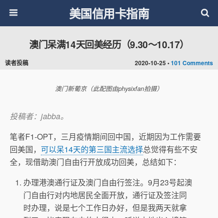
美国信用卡指南
澳门呆满14天回美经历（9.30～10.17）
读者投稿
2020-10-25 •
101 Comments
澳门新葡京（此配图由physixfan拍摄）
投稿者：jabba。
笔者F1-OPT，三月疫情期间回中国，近期因为工作需要
回美国，
可以呆14天的第三国主流选择
总觉得有些不安
全，现借助澳门自由行开放成功回美，总结如下：
办理港澳通行证及澳门自由行签注。9月23号起澳
门自由行对内地居民全面开放，通行证及签注同
时办理，说是七个工作日办好，但是我两天就拿