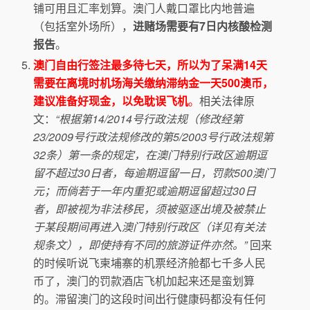
铺可用且汇率划算。澳门人戴口罩比内地普遍
（包括室外场所），
进赌场需要有7日内核酸检测
报告
。
澳门自由行签注最多待七天，所以为了呆满14天
需要在离境时机场海关缴纳滞纳金一天500澳币，
建议准备好现金，以免耽误飞机
。
相关法律原
文：
“根据第14/2014号行政法规（修改经第
23/2009号行政法规修改的第5/2003号行政法规第
32条）第一条的规定，在澳门特别行政区逾期逗
留不超过30日者，每逾期逗留一日，罚款500澳门
元；而倘若于一年内重犯或逾期逗留超过30日
者，即被视为非法移民，须被驱逐出境及被禁止
于某段期间再进入澳门特别行政区（详见有关法
规条文），即使持有不同的旅游证件亦然。”
回来
的时候听说飞柬埔寨的机票经济舱都七千多人民
币了，澳门的罚款酒店飞机加起来还是蛮划算
的。滞留澳门的这段时间出行健康码都没有任何