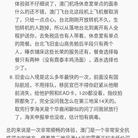
体验就不仔细说了，澳门机场休息室单点的面条
什么的还不错，澳门飞台北这段机上飞机餐取消
了，只给一点点心。台北刚刚开放转机不久，生
怕转机的人跑掉，所以从落地台北到离开有人全
程护送你，去免税店也有人带着，休息室有单点
的简餐。台北飞旧金山商务舱后半段只有两个
人，睡衣铺床这些长荣的服务还有，餐食选择每
餐只有两种（没有鼎泰丰鸡汤面），酒水选择也
少了。
旧金山入境是这么多年最快的一次，前面没有国
际航班，不用排队，移民官巴不得你赶紧从他眼
前消失，给他护照和EAD卡，I-20都没看，指纹拍
照都免了，完全没问我怎么在第三地呆14天的。
取完行李海关是个华裔闲聊似的问了问我就放行
了，海关申报单也没收，估计怕有病毒。
总的来说是一次非常顺畅的体验，澳门是一个非常安全抗
疫得力的地方，借着第三地呆满14天的需要正好去低价深