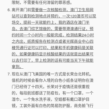
限制，不需要有任何滞留的罪恶感。
离开澳门前
需要做一次核酸检测，澳门卫生局网
站可以查到检测地点并预约，一次120澳币可以现
场交，提前一天就能约上，我的酒店在澳门半
岛，去澳门综艺馆做的，需要带港澳通行证，预
约时间一个小时内一般能完成，检测结果24小时
之内出，纸质报告在检测点或者光辉商业中心四
楼凭通行证可以打印，结果和手机健康码是关联
的，如果健康码显示核酸结果的话就是出结果可
以去打印了，早上检测的话有可能当天下午就能
拿到。
现在从澳门飞美国的唯一方式是长荣台北转机。
值机的时候会看你入境的白色小纸条证明你在澳
门已经待了十四天。长荣对于疫情还是很重视
的，每段航班都送了防疫包，有一个口罩，一个
湿巾，一个免水洗手液，空姐都有戴口罩护目
镜，工装外面有白色的简易防护服，商务舱飞行