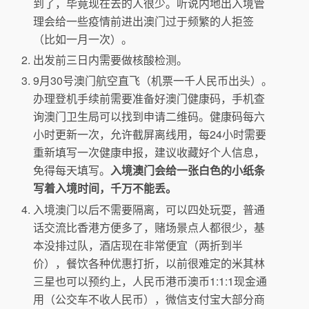
到了，毕竟现在去的人很少。听说内地出入境管
理会给一些疫情前进出澳门过于频繁的人拒签
（比如一月一次）。
出发前三日内需要做核酸检测。
9月30号澳门航空直飞（机票一千人民币出头）。
办理登机手续前需要准备好澳门健康码，手机查
询澳门卫生局可以找到申请二维码。健康码每六
小时更新一次，允许截屏离线用，每24小时需要
重新填写一次健康申报，建议收藏好个人信息，
免得每天填写。
入境澳门会给一张白色的小纸条
写着入境时间，千万不能丢。
入境澳门以后不需要隔离，可以四处玩耍，普通
话交流比香港方便多了，赌场景点人都很少，基
本没排过队，酒店现在非常便宜（两折到半
价），餐饮各种优惠打折，以前很难定的米其林
三星也可以预约上，人民币港币澳币1:1:1现金通
用（公交车不收人民币），微信支付宝大部分商