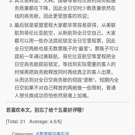
其次是韩亚、大韩、国泰等曾经优质的商务舱服
务质量都在下降，因此全日空时少数质量依然在
线的商务舱，因此更受旅客的欢迎；
最后就是星盟里程大家都非常容易获得，从美联
航到哥伦比亚航空，从新航到全日空自己，大家
都可以用一些办法提前锁定全日空里程票，因此
全日空两舱也是无数票贩子的“最爱”。票贩子可以
提前一年通过美联航、哥伦比亚航空等里程把全
日空商务舱提前锁定，等找到实际需要的客人的
时候再把商务舱释放同时再给真正的客人出票，
从而达到对全日空商务舱的彻底“垄断”。短期内全
日空如果不对自己释放的两舱做一些限制，普通
人想兑换成功恐怕依然是难上加难。
若喜欢本文，别忘了给个五星好评哦！
[Total:
21
Average:
4.5
/5]
Categories:
点数里程兑换实战