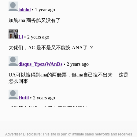
Advertiser Disclosure: This site is part of affiliate sales networks and receives