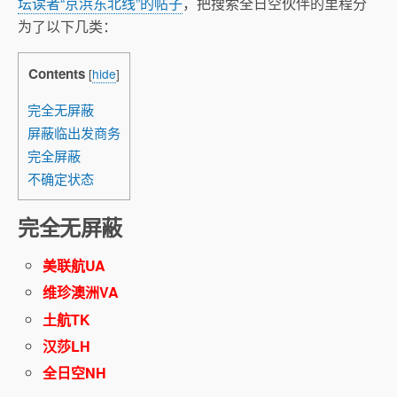
坛读者“京浜东北线”的帖子
，把搜索全日空伙伴的里程分
为了以下几类：
Contents
[
hide
]
完全无屏蔽
屏蔽临出发商务
完全屏蔽
不确定状态
完全无屏蔽
美联航UA
维珍澳洲VA
土航TK
汉莎LH
全日空NH