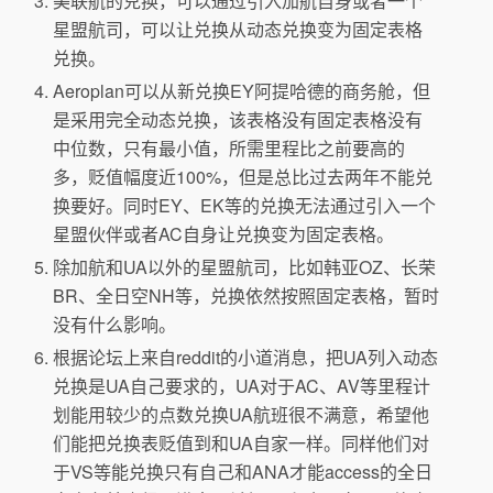
美联航的兑换，可以通过引入加航自身或者一个
星盟航司，可以让兑换从动态兑换变为固定表格
兑换。
Aeroplan可以从新兑换EY阿提哈德的商务舱，但
是采用完全动态兑换，该表格没有固定表格没有
中位数，只有最小值，所需里程比之前要高的
多，贬值幅度近100%，但是总比过去两年不能兑
换要好。同时EY、EK等的兑换无法通过引入一个
星盟伙伴或者AC自身让兑换变为固定表格。
除加航和UA以外的星盟航司，比如韩亚OZ、长荣
BR、全日空NH等，兑换依然按照固定表格，暂时
没有什么影响。
根据论坛上来自reddit的小道消息，把UA列入动态
兑换是UA自己要求的，UA对于AC、AV等里程计
划能用较少的点数兑换UA航班很不满意，希望他
们能把兑换表贬值到和UA自家一样。同样他们对
于VS等能兑换只有自己和ANA才能access的全日