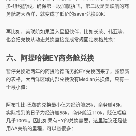
多-纽约航线，确保第一段加航执飞，第二段是美联航的商
务舱跨大西洋，就变成了低价的saver兑换60k：
再比如，美联航如果混入星盟伙伴，比如长荣、韩亚等，
也会把兑换从动态兑换直接变成常规固定表格兑换：
六、阿提哈德EY商务舱兑换
暂停兑换近两年的阿提哈德商务舱EY兑换回来了，按照新
的表格，大西洋区域内部兑换没有Median兑换值，只有一
个最小值：
阿布扎比-巴黎的兑换最小值为经济舱25k，商务舱45k，
实际找到的日子为经济舱58k，商务舱近110k，贬值幅度
几乎100%。因此如果有EY的兑换需要，这里建议还是使
用AA美航的里程，可以省很多：