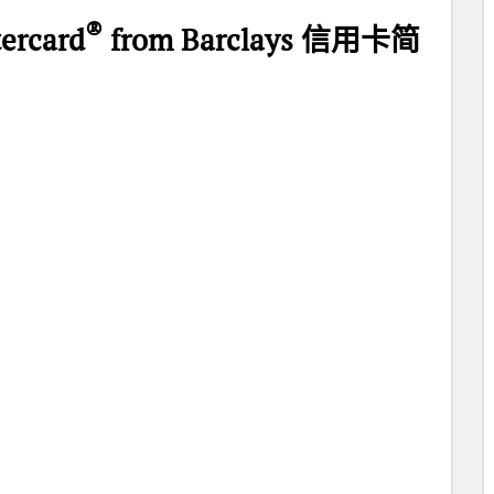
®
ercard
from Barclays 信用卡简