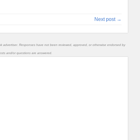
Next post →
nk advertiser. Responses have not been reviewed, approved, or otherwise endorsed by
l posts and/or questions are answered.