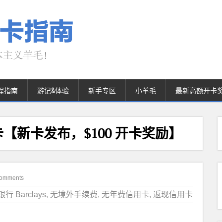
程指南
游记&体验
新手专区
小羊毛
最新高额开卡
l 信用卡【新卡发布，$100 开卡奖励】
omments
 Barclays
,
无境外手续费
,
无年费信用卡
,
返现信用卡