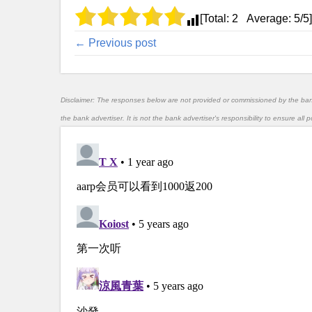
[Total:
2
Average:
5
/5]
← Previous post
Disclaimer: The responses below are not provided or commissioned by the ba
the bank advertiser. It is not the bank advertiser's responsibility to ensure al