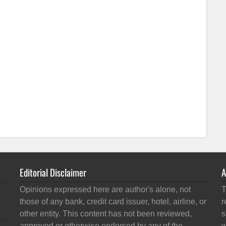
Editorial Disclaimer
A
Opinions expressed here are author's alone, not
T
those of any bank, credit card issuer, hotel, airline, or
r
other entity. This content has not been reviewed,
s
approved or otherwise endorsed by any of the
w