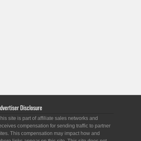
dvertiser Disclosure
his site is part of affiliate sales networks and
eceives compensation for sending traffic to partner
ites. This compensation may impact how and
here links appear on this site. This site does not